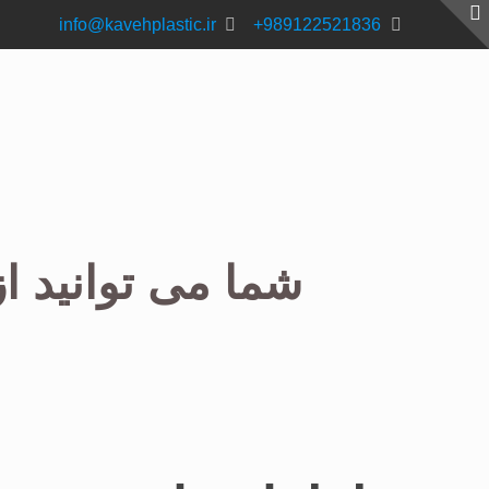
info@kavehplastic.ir
989122521836+
شما می توانید از